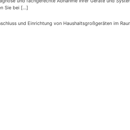
, Diagnose und fachgerechte Abnahme Ihrer Geräte und Sys
n Sie bei […]
 Anschluss und Einrichtung von Haushaltsgroßgeräten im 